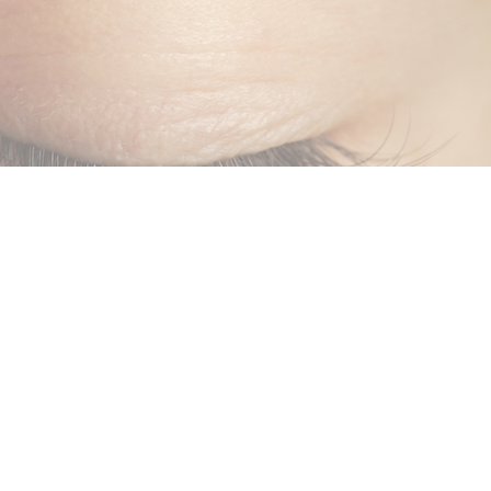
Ooglidcorrectie
Blefaroplastie
Heel wat mensen ontwikkelen met